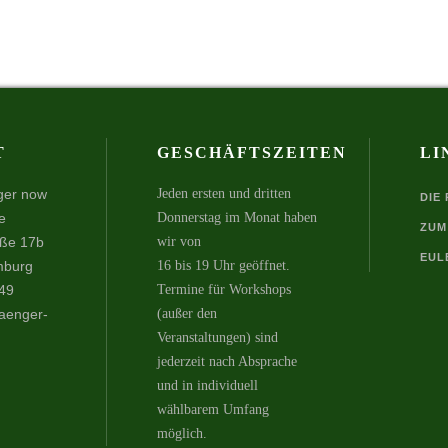
T
GESCHÄFTSZEITEN
LI
ger now
Jeden ersten und dritten
DIE
e
Donnerstag im Monat haben
ZUM
aße 17b
wir von
EUL
mburg
16 bis 19 Uhr geöffnet.
49
Termine für Workshops
aenger-
(außer den
Veranstaltungen) sind
jederzeit nach Absprache
und in individuell
wählbarem Umfang
möglich.