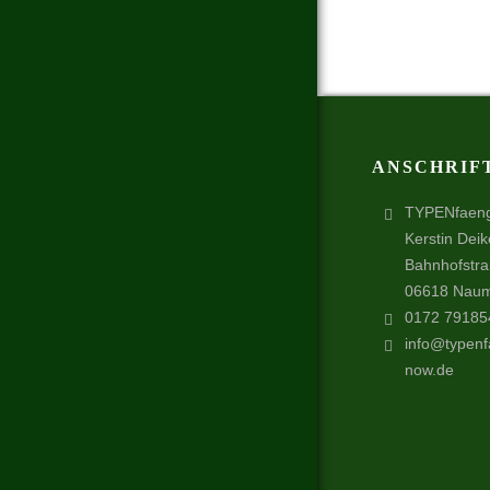
ANSCHRIF
TYPENfaen
Kerstin Deik
Bahnhofstr
06618 Nau
0172 79185
info@typenf
now.de